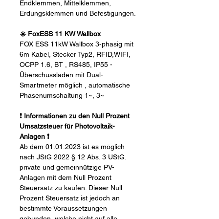
Endklemmen, Mittelklemmen,
Erdungsklemmen und Befestigungen.
☀️ FoxESS 11 KW Wallbox
FOX ESS 11kW Wallbox 3-phasig mit
6m Kabel, Stecker Typ2, RFID,WIFI,
OCPP 1.6, BT , RS485, IP55 -
Überschussladen mit Dual-
Smartmeter möglich , automatische
Phasenumschaltung 1~, 3~
❗ Informationen zu den Null Prozent
Umsatzsteuer für Photovoltaik-
Anlagen ❗
Ab dem 01.01.2023 ist es möglich
nach JStG 2022 § 12 Abs. 3 UStG.
private und gemeinnützige PV-
Anlagen mit dem Null Prozent
Steuersatz zu kaufen. Dieser Null
Prozent Steuersatz ist jedoch an
bestimmte Voraussetzungen
gebunden, welche nicht auf alle