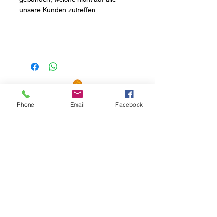
unsere Kunden zutreffen.
SERVICE HOTLINE
Phone
Email
Facebook
05121 - 2 76 14
Hinweis zur Batterieentsorgung
Hinweis zum "Null % MwSt-Steuersatz
Datenschutzhinweis