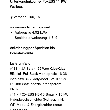
Unterkonstruktion ✔️ FoxESS 11 KW
Wallbox.
☀️ Versand: 199,- ☀️
wir versenden europaweit.
Aufpreis je 4,92 kWp
Speichererweiterung: 1.349,-
Anlieferung per Spedition bis
Bordsteinkante
Lieferumfang:
✅ 36 x JA-Solar 455 Watt Glas/Glas,
Bifazial, Full Black = entspricht 16.36
kWp bzw 36 x Jolywood JW-HD96N-
R2 455 Watt, bifazial, transparent
Black.
✅ 1 x FOX-ESS H3-15 Smart - 15 kW
Hybridwechselrichter 3-phasig inkl.
Wifi-Modul & Energiezähler (neue
Generation)