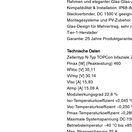
Rahmen und eleganter Glas-Glas-
Kompatibilität & Installation: IP6
Steckverbinder, DC 1500 V, geeigne
Montagesysteme und PV-Zubehör Pr
Glas-Design für Mehrertrag, sehr 
Tier-1-Hersteller
Garantie: 25 Jahre Produktgaranti
Technische Daten
Zellentyp N-Typ TOPCon bifaziale
Pmax [W] (Peakleistung) 460
WVoc [V] 35,11
VVmp [V] 30,16
VIsc [A] 15,93
AImp [A] 15,09 A
Modulwirkungsgrad 22,8 %
Isc-Temperaturkoeffizient +0,045 %
Voc-Temperaturkoeffizient −0,250 
Pmax-Temperaturkoeffizient −0,28
Maximale Systemspannung DC 1
Betriebstemperatur −40 °C bis +85
Max. Strangsicherung 35 A