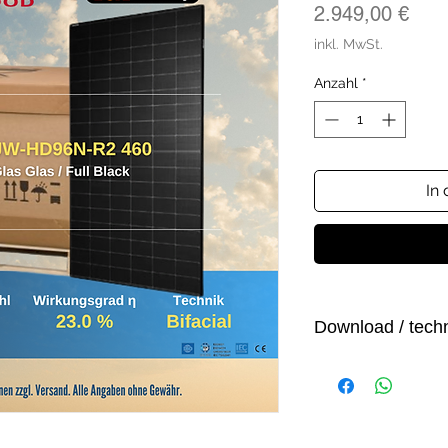
Prei
2.949,00 €
inkl. MwSt.
Anzahl
*
In
Download / tech
Datenblatt