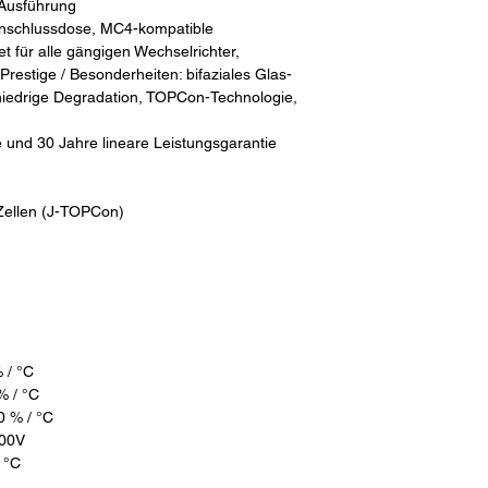
Ausführung
8-Anschlussdose, MC4-kompatible
t für alle gängigen Wechselrichter,
estige / Besonderheiten: bifaziales Glas-
niedrige Degradation, TOPCon-Technologie,
e und 30 Jahre lineare Leistungsgarantie
 Zellen (J-TOPCon)
 / °C
% / °C
0 % / °C
500V
 °C