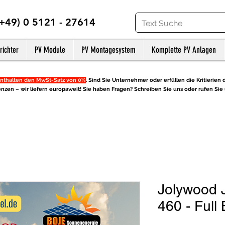
(+49) 0 5121 - 27614
richter
PV Module
PV Montagesystem
Komplette PV Anlagen
nthalten den MwSt-Satz von 0%
. Sind Sie Unternehmer oder erfüllen die Kritierien d
nzen – wir liefern europaweit! Sie haben Fragen? Schreiben Sie uns oder rufen Sie 
Jolywood
460 - Full