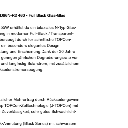
HD96N-R2 460 - Full Black Glas-Glas
W erhältst du ein bifaziales N-Typ Glas-
ng in moderner Full-Black / Transparent-
erzeugt durch fortschrittliche TOPCon-
d ein besonders elegantes Design –
istung und Erscheinung.Dank der 30 Jahre
r geringen jährlichen Degradierungsrate von
 und langfristig Solarstrom, mit zusätzlichem
ckseitenstromerzeugung.
tzlicher Mehrertrag durch Rückseitengewinn
Typ TOPCon-Zelltechnologie (J-TOPCon) mit
 Zuverlässigkeit, sehr gutes Schwachlicht-
lack-Anmutung (Black Series) mit schwarzem