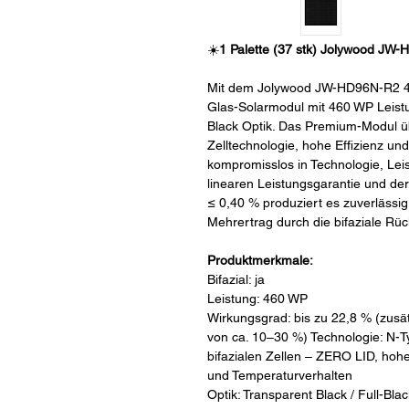
☀️
1 Palette (37 stk) Jolywood JW-
Mit dem Jolywood JW-HD96N-R2 455
Glas-Solarmodul mit 460 WP Leistu
Black Optik. Das Premium-Modul üb
Zelltechnologie, hohe Effizienz un
kompromisslos in Technologie, Le
linearen Leistungsgarantie und de
≤ 0,40 % produziert es zuverlässig
Mehrertrag durch die bifaziale Rü
Produktmerkmale:
Bifazial: ja
Leistung: 460 WP
Wirkungsgrad: bis zu 22,8 % (zusä
von ca. 10–30 %) Technologie: N-
bifazialen Zellen – ZERO LID, hohe
und Temperaturverhalten
Optik: Transparent Black / Full-B