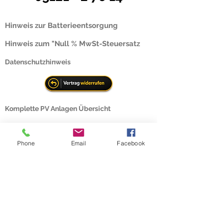
Hinweis zur Batterieentsorgung
Hinweis zum "Null % MwSt-Steuersatz
Datenschutzhinweis
Komplette PV Anlagen Übersicht
Mo - Fr. 9.00 Uhr bis 17.00 Uhr
Phone
Email
Facebook
info@solarvertrieb24.com
Kontakt & Impressum
Wir versenden europaweit.
Steuerfreie
Lieferung an Unternehmen im