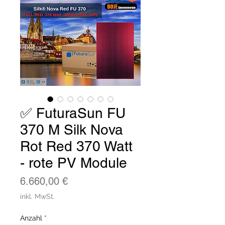
✅ FuturaSun FU
370 M Silk Nova
Rot Red 370 Watt
- rote PV Module
Preis
6.660,00 €
inkl. MwSt.
Anzahl
*