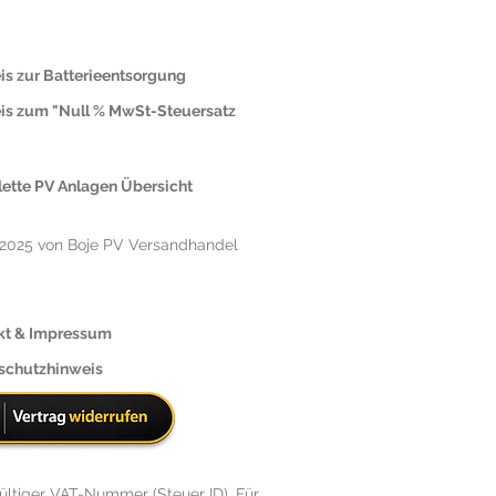
is zur Batterieentsorgung
is zum "Null % MwSt-Steuersatz
ette PV Anlagen Übersicht
2025 von Boje PV Versandhandel
kt & Impressum
schutzhinweis
ültiger VAT-Nummer (Steuer ID). Für