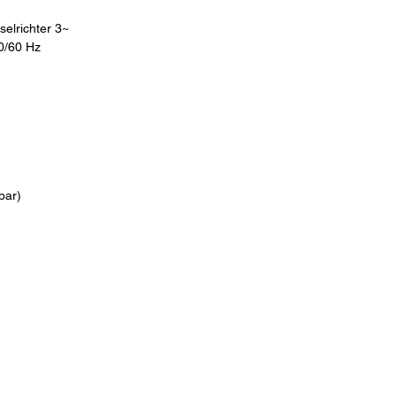
elrichter 3~
0/60 Hz
bar)