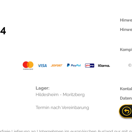
Hinwe
14
Hinwe
Kompl
©
Lager:
Konta
Hildesheim - Moritzberg
Daten
Termin nach Vereinbarung
rfreie Lieferung an Unternehmen im europäischen Ausland nur mit g