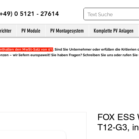
(+49) 0 5121 - 27614
richter
PV Module
PV Montagesystem
Komplette PV Anlagen
nthalten den MwSt-Satz von 0%
. Sind Sie Unternehmer oder erfüllen die Kritierien d
nzen – wir liefern europaweit! Sie haben Fragen? Schreiben Sie uns oder rufen Sie 
FOX ESS W
T12-G3, in