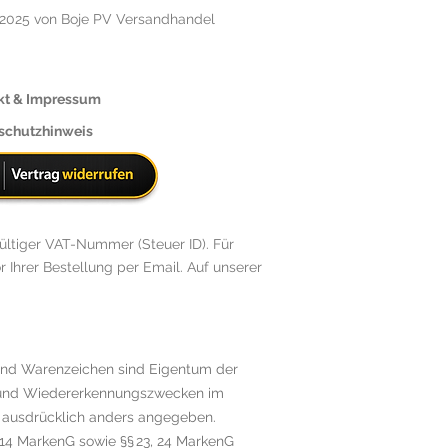
2025 von Boje PV Versandhandel
kt & Impressum
schutzhinweis
ültiger VAT-Nummer (Steuer ID). Für
r Ihrer Bestellung per Email. Auf unserer
 und Warenzeichen sind Eigentum der
s- und Wiedererkennungszwecken im
 ausdrücklich anders angegeben.
14 MarkenG sowie §§ 23, 24 MarkenG