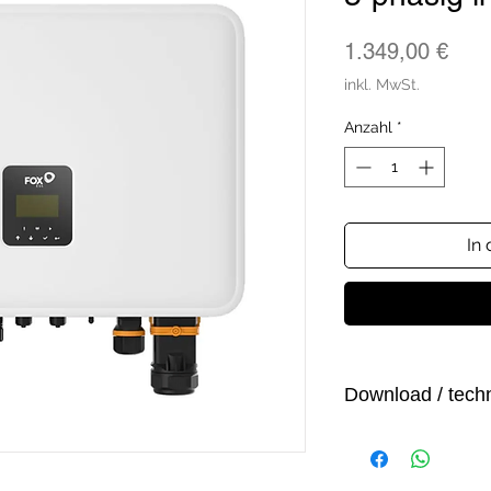
Prei
1.349,00 €
inkl. MwSt.
Anzahl
*
In
Download / tech
FOX-ESS H3-Sma