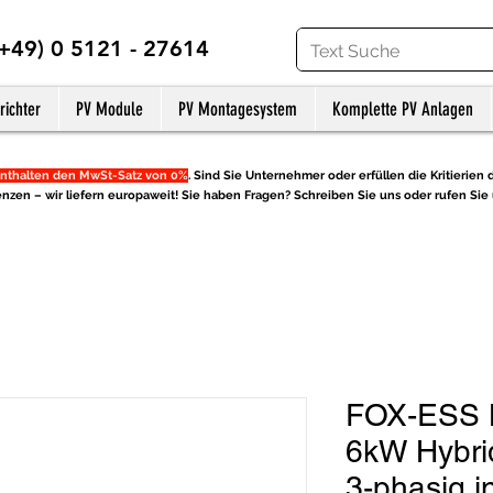
(+49) 0 5121 - 27614
richter
PV Module
PV Montagesystem
Komplette PV Anlagen
nthalten den MwSt-Satz von 0%
. Sind Sie Unternehmer oder erfüllen die Kritierien d
nzen – wir liefern europaweit! Sie haben Fragen? Schreiben Sie uns oder rufen Sie 
FOX-ESS 
6kW Hybri
3-phasig in