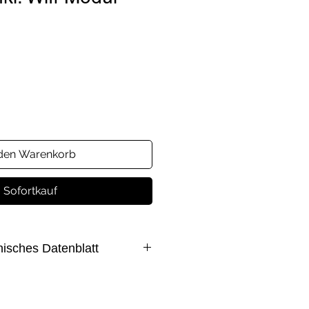
s
 den Warenkorb
Sofortkauf
nisches Datenblatt
rt Hybridwechselrichter