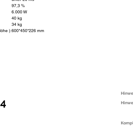
97,3 %
6.000 W
40 kg
34
kg
öhe ):
600*450*226 mm
Hinwe
14
Hinwe
Kompl