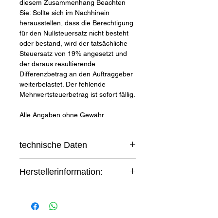
diesem Zusammenhang Beachten
Sie: Sollte sich im Nachhinein
herausstellen, dass die Berechtigung
für den Nullsteuersatz nicht besteht
oder bestand, wird der tatsächliche
Steuersatz von 19% angesetzt und
der daraus resultierende
Differenzbetrag an den Auftraggeber
weiterbelastet. Der fehlende
Mehrwertsteuerbetrag ist sofort fällig.
Alle Angaben ohne Gewähr
technische Daten
Datenblatt Fox ESS EQ3300
Herstellerinformation:
Datenblatt
Hersteller:
Fox-ESS,
939 Jinhai 3rd
Road, Longwan
Wenzhou,