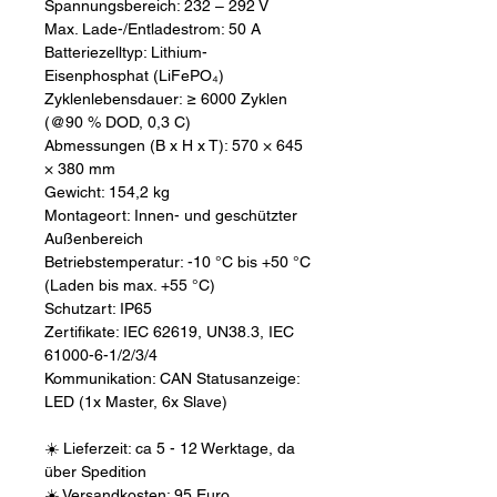
Spannungsbereich: 232 – 292 V
Max. Lade-/Entladestrom: 50 A
Batteriezelltyp: Lithium-
Eisenphosphat (LiFePO₄)
Zyklenlebensdauer: ≥ 6000 Zyklen
(@90 % DOD, 0,3 C)
Abmessungen (B x H x T): 570 × 645
× 380 mm
Gewicht: 154,2 kg
Montageort: Innen- und geschützter
Außenbereich
Betriebstemperatur: -10 °C bis +50 °C
(Laden bis max. +55 °C)
Schutzart: IP65
Zertifikate: IEC 62619, UN38.3, IEC
61000-6-1/2/3/4
Kommunikation: CAN Statusanzeige:
LED (1x Master, 6x Slave)
☀️ Lieferzeit: ca 5 - 12 Werktage, da
über Spedition
☀️ Versandkosten: 95 Euro