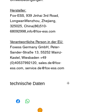
Hersteller:
Fox-ESS,
939 Jinhai 3rd Road,
Longwan
Wenzhou, Zhejiang,
325025, China
(86)510-
68092998,info@fox-ess.com
Verantwortliche Person in der EU:
Foxess Germany GmbH, Peter-
Sander-Straße 13, 55252 Mainz-
Kastel, Wiesbaden +49
(0)40537992120, sales.de@fox-
ess.com, service.de@fox-ess.com
technische Daten
Datenblatt Fox-ESS EK 6
Batteriespeicher