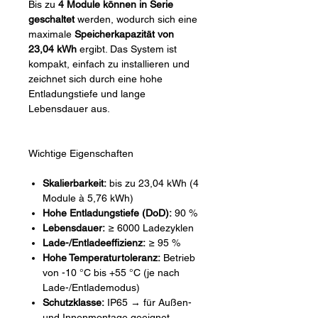
Bis zu
4 Module können in Serie
geschaltet
werden, wodurch sich eine
maximale
Speicherkapazität von
23,04 kWh
ergibt. Das System ist
kompakt, einfach zu installieren und
zeichnet sich durch eine hohe
Entladungstiefe und lange
Lebensdauer aus.
Wichtige Eigenschaften
Skalierbarkeit:
bis zu 23,04 kWh (4
Module à 5,76 kWh)
Hohe Entladungstiefe (DoD):
90 %
Lebensdauer:
≥ 6000 Ladezyklen
Lade-/Entladeeffizienz:
≥ 95 %
Hohe Temperaturtoleranz:
Betrieb
von -10 °C bis +55 °C (je nach
Lade-/Entlademodus)
Schutzklasse:
IP65 → für Außen-
und Innenmontage geeignet