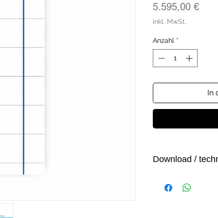
Prei
5.595,00 €
inkl. MwSt.
Anzahl
*
In
Download / tech
Datenblatt