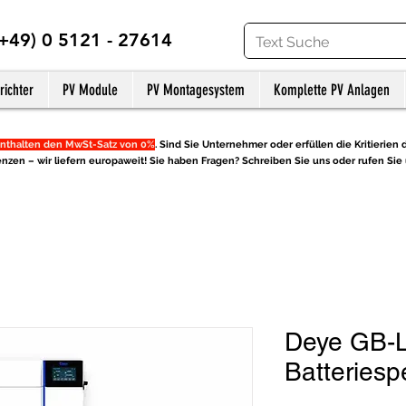
(+49) 0 5121 - 27614
richter
PV Module
PV Montagesystem
Komplette PV Anlagen
nthalten den MwSt-Satz von 0%
. Sind Sie Unternehmer oder erfüllen die Kritierien d
nzen – wir liefern europaweit! Sie haben Fragen? Schreiben Sie uns oder rufen Sie 
Deye GB-L
Batteriesp